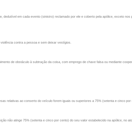
e, dedutível em cada evento (sinistro) reclamado por ele e coberto pela apólice, exceto nos
violência contra a pessoa e sem deixar vestígios.
pimento de obstáculo à subtração da coisa, com emprego de chave falsa ou mediante coop
as relativas ao conserto do veículo forem iguais ou superiores a 75% (setenta e cinco por 
ção não atinge 75% (setenta e cinco por cento) do seu valor estabelecido na apólice, no at