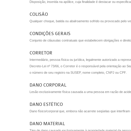
Disposição, inserida na apólice, cuja finalidade é destacar ou especif
COLISÃO
Qualquer choque, batida ou abalroamento sofrido ou provocado pelo ve
CONDIÇÕES GERAIS
Conjunto de cláusulas contratuais que estabelecem obrigações e direi
CORRETOR
Intermediário, pessoa física ou jurídica, legalmente autorizado a repre
Decreto-Lei nº 73/66, o Corretor é o responsável pela orientação ao S
o número de seu registro na SUSEP, nome completo, CNPJ ou CPF.
DANO CORPORAL
Lesão exclusivamente física causada a uma pessoa em razão de acidente
DANO ESTÉTICO
Dano físico/corporal que, embora não acarrete seqüelas que interfira
DANO MATERIAL
Tipo de dano causado exclusivamente à propriedade material da pesso