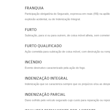
FRANQUIA
Participação obrigatória do Segurado, expressa em reais (R$) na apólic
explosão acidental, ou de Indenização Integral.
FURTO
Subtração, para si ou para outrem, de coisa móvel alheia, sem cometer 
FURTO QUALIFICADO
Ação cometida para subtração de coisa móvel, com destruição ou rom
INCÊNDIO
Evento destrutivo caracterizado pela ação do fogo.
INDENIZAÇÃO INTEGRAL
Indenização que se caracteriza sempre que os prejuízos e/ou as despes
INDENIZAÇÃO PARCIAL
Dano sofrido pelo veículo segurado cujo custo para reparação ou reposi