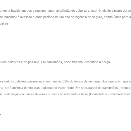
enha havido um dos seguintes fatos: ampliação de cobertura, ocorrência de sinistro durante 
Este indicador é avaliado a cada período de um ano de vigência de seguro, sendo único para
geiros.
ulos coletivos e de passeio. Em caminhões, parte traseira, destinada à carga.
o veículo circula e/ou permanece, no mínimo, 85% do tempo da semana. Nos casos em que o v
será definida dentre elas a classe de maior risco. Em se tratando de caminhões, reboca
, a definição da classe deverá ser feita considerando a base (local onde o caminhão/reb
.