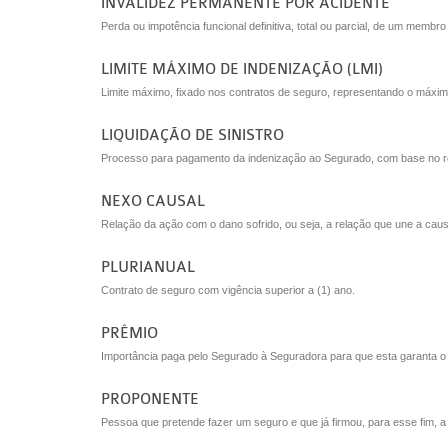
INVALIDEZ PERMANENTE POR ACIDENTE
Perda ou impotência funcional definitiva, total ou parcial, de um memb
LIMITE MÁXIMO DE INDENIZAÇÃO (LMI)
Limite máximo, fixado nos contratos de seguro, representando o máxim
LIQUIDAÇÃO DE SINISTRO
Processo para pagamento da indenização ao Segurado, com base no rela
NEXO CAUSAL
Relação da ação com o dano sofrido, ou seja, a relação que une a causa
PLURIANUAL
Contrato de seguro com vigência superior a (1) ano.
PRÊMIO
Importância paga pelo Segurado à Seguradora para que esta garanta o r
PROPONENTE
Pessoa que pretende fazer um seguro e que já firmou, para esse fim, a