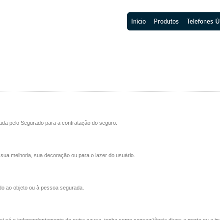
Início
Produtos
Telefones Ú
da pelo Segurado para a contratação do seguro.
sua melhoria, sua decoração ou para o lazer do usuário.
do ao objeto ou à pessoa segurada.