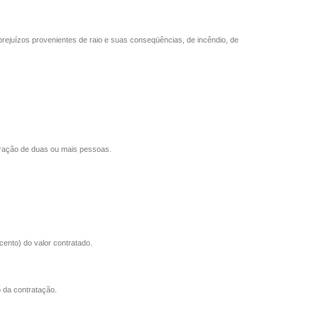
 prejuízos provenientes de raio e suas conseqüências, de incêndio, de
eração de duas ou mais pessoas.
cento) do valor contratado.
o da contratação.