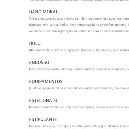
DANO MORAL
Ofensa ou violação que, mesmo sem ferir ou causar estragos aos bens 
dignidade e/ou a sua família. Em contraposição ao patrimônio material,
extensão e eventual reparação, devendo ser sempre caracterizado co
DOLO
Ato consciente de má-fé em proveito próprio ou de terceiro, para induzir 
ENDOSSO
Documento expedido pela Seguradora, durante a vigência da apólice, p
EQUIPAMENTOS
Qualquer peça instalada no veículo em caráter permanente, não relaci
ESTELIONATO
Manobra fraudulenta que uma pessoa emprega contra outra com o fim de
ESTIPULANTE
Pessoa física ou jurídica que contrata apólice de seguro, ficando inv