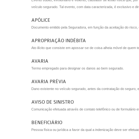
Evento súbito, involuntário e violento, causador de lesão física que, 
veículo segurado. Tal evento, com data caracterizada, é exclusivo e d
APÓLICE
Documento emitido pela Seguradora, em função da aceitação do risco, q
APROPRIAÇÃO INDÉBITA
Ato ilícito que consiste em apossar-se de coisa alheia móvel de quem 
AVARIA
Termo empregado para designar os danos ao bem segurado.
AVARIA PRÉVIA
Dano existente no veículo segurado, antes da contratação do seguro, e
AVISO DE SINISTRO
Comunicação efetuada através de contato telefônico ou de formulário e
BENEFICIÁRIO
Pessoa física ou jurídica a favor da qual a indenização deve ser efetua