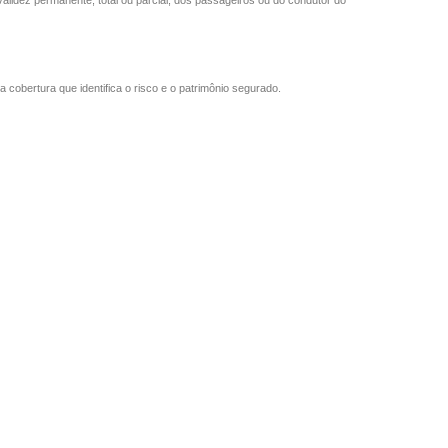
validez permanente, total ou parcial, dos passageiros ou do condutor do
obertura que identifica o risco e o patrimônio segurado.