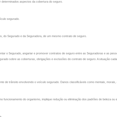
icar determinados aspectos da cobertura do seguro.
ículo segurado.
tos, do Segurado e da Seguradora, de um mesmo contrato de seguro.
sentar o Segurado, angariar e promover contratos de seguro entre as Seguradoras e as pessoas
egurado sobre as coberturas, obrigações e exclusões do contrato de seguro. A situação cada
 de trânsito envolvendo o veículo segurado. Danos classificáveis como mentais, morais, es
m no funcionamento do organismo, implique redução ou eliminação dos padrões de beleza ou 
a.