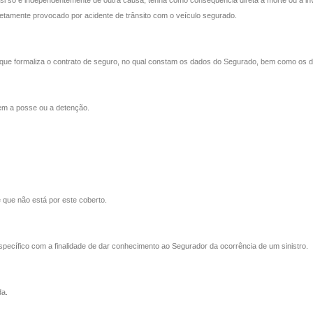
por si só e independentemente de outra causa, tenha como conseqüência direta a morte ou a in
iretamente provocado por acidente de trânsito com o veículo segurado.
ue formaliza o contrato de seguro, no qual constam os dados do Segurado, bem como os da c
tem a posse ou a detenção.
 que não está por este coberto.
specífico com a finalidade de dar conhecimento ao Segurador da ocorrência de um sinistro.
da.