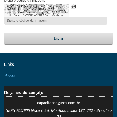
Digite o código da imagem:
BotDetect CAPTCHA ASP.NET Form Validation
Enviar
Links
Sobre
Detalhes do contato
capacitahseguros.com.br
SEPS 705/905 bloco C Ed. Montblanc sala 132, 132 - Brasília /
DF