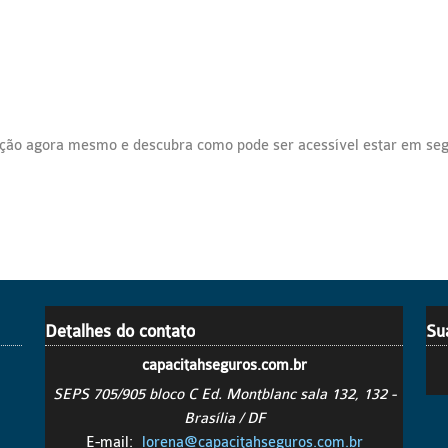
ação agora mesmo e descubra como pode ser acessível estar em se
Detalhes do contato
Su
capacitahseguros.com.br
SEPS 705/905 bloco C Ed. Montblanc sala 132, 132 -
Brasília / DF
E-mail:
lorena@capacitahseguros.com.br