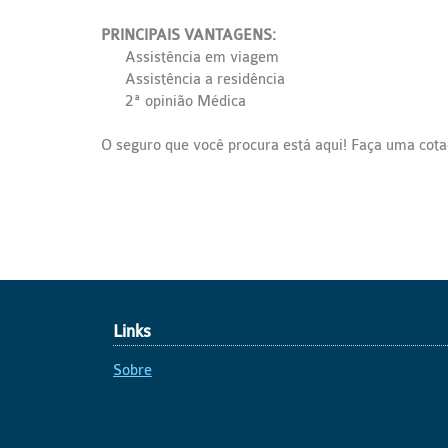
PRINCIPAIS VANTAGENS:
Assistência em viagem
Assistência a residência
2ª opinião Médica
O seguro que você procura está aqui! Faça uma cot
Links
Sobre