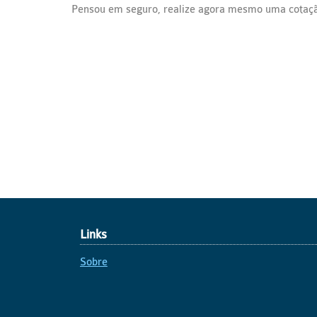
Pensou em seguro, realize agora mesmo uma cotaç
Links
Sobre