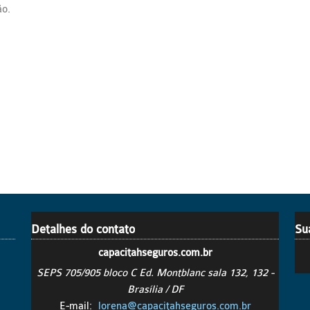
ão.
Detalhes do contato
Su
capacitahseguros.com.br
SEPS 705/905 bloco C Ed. Montblanc sala 132, 132 -
Brasília / DF
E-mail:
lorena@capacitahseguros.com.br